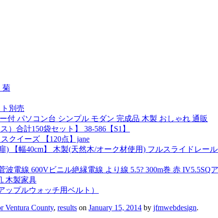
 菊
ット別売
ター付 パソコン台 シンプル モダン 完成品 木製 おしゃれ 通販
ス）合計150袋セット】 38-586【S1】
スクイーズ 【120点】jane
 【幅40cm】 木製(天然木/オーク材使用) フルスライドレール付
 600Vビニル絶縁電線 より線 5.5? 300m巻 赤 IV5.5S
机 木製家具
製作（アップルウォッチ用ベルト）
or Ventura County
,
results
on
January 15, 2014
by
jfmwebdesign
.