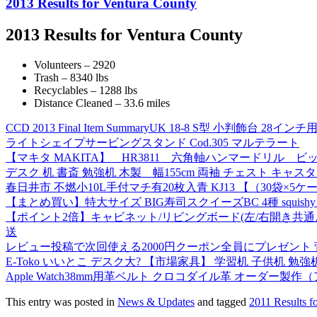
2013 Results for Ventura County
2013 Results for Ventura County
Volunteers – 2920
Trash – 8340 lbs
Recyclables – 1288 lbs
Distance Cleaned – 33.6 miles
CCD 2013 Final Item Summary
UK 18-8 S型 小判飾台 28インチ用
ライトシェイプサービングスタンド Cod.305 マルテラート
【マキタ MAKITA】 HR3811 六角軸ハンマードリル ビ
デスク 机 書斎 勉強机 木製 幅155cm 両袖 チェスト キャス
春日井市 不燃小10L手付マチ有20枚入青 KJ13 【（30袋×5ケー
【まとめ買い】特大サイズ BIG寿司スクイーズBC 4種 squishy 
【ポイント2倍】キャビネット/リビングボード(左/右開き共通扉)
送
レビュー投稿で次回使える2000円クーポン全員にプレゼント 菅波電線
E-Toko いいとこ デスク大? 【市場家具】 学習机 子供机 勉強
Apple Watch38mm用革ベルト クロコダイル革 オーダー
This entry was posted in
News & Updates
and tagged
2011 Results f