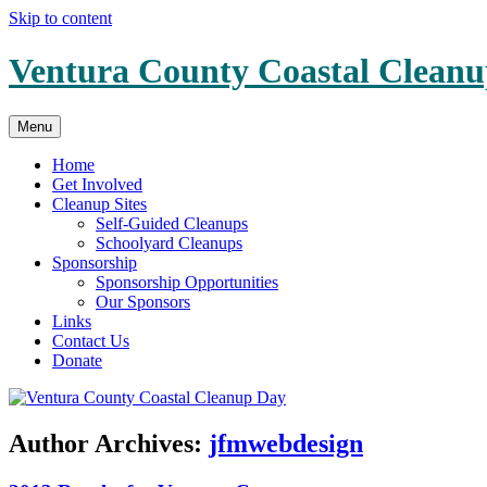
Skip to content
Ventura County Coastal Clean
Menu
Home
Get Involved
Cleanup Sites
Self-Guided Cleanups
Schoolyard Cleanups
Sponsorship
Sponsorship Opportunities
Our Sponsors
Links
Contact Us
Donate
Author Archives:
jfmwebdesign