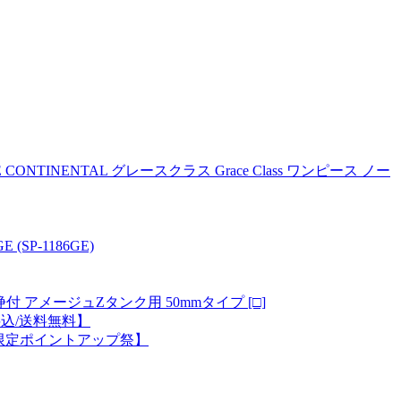
TINENTAL グレースクラス Grace Class ワンピース ノー
SP-1186GE)
付 アメージュZタンク用 50mmタイプ [□]
料込/送料無料】
可】【限定ポイントアップ祭】