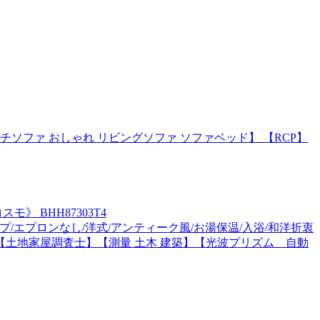
チソファ おしゃれ リビングソファ ソファベッド】 【RCP】
》 BHH87303T4
イプ/エプロンなし/洋式/アンティーク風/お湯保温/入浴/和洋折衷
器】【土地家屋調査士】【測量 土木 建築】【光波プリズム 自動