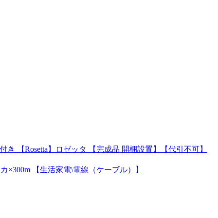
き 【Rosetta】ロゼッタ 【完成品 開梱設置】【代引不可】
Qアカ×300m 【生活家電\電線（ケーブル）】