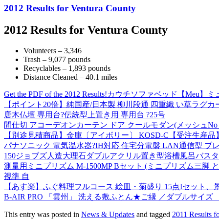
2012 Results for Ventura County
2012 Results for Ventura County
Volunteers – 3,346
Trash – 9,077 pounds
Recyclables – 1,893 pounds
Distance Cleaned – 40.1 miles
Get the PDF of the 2012 Results!
カウチソファベッド【Meu】ミュ
【ポイント20倍】純国産/日本製 柳川段通 四重織 い草ラグカーペ
唐木仏壇 専用台?伝統型上置き用 専用台 ?25号
間仕切 アコーデオンカーテン ドア クールモダン(メッシュNo．61
【別途見積商品】金庫〔アイボリー〕 KOSD-C【受注生産
パナソニック 電気温水器?IH対応 住宅分電盤 LAN通信型 ブレ
150ジョブズ人造大理石ダブルアクリル置き型浴槽風呂バスタブ湯船
測量用ミニプリズム M-1500MP Bセット (ミニプリズム
視準 自
【あす楽】ふぐ料理フルコース 絵皿・菊盛り 15点Iセット
B-AIR PRO 「雲州」 洗える敷ふとん★ご縁 ／ダブルサイ
This entry was posted in
News & Updates
and tagged
2011 Results f