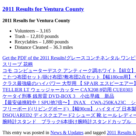
2011 Results for Ventura County
2011 Results for Ventura County
Volunteers – 3,165
Trash – 12,810 pounds
Recyclables – 1,880 pounds
Distance Cleaned – 36.3 miles
Get the PDF of the 2011 Results!
グレースコンチネンタル ワンピース 
スリーブ 花柄
コモ コンピューターデスク アンティーク調ホワイト【組立】
こたつ布団セット/掛け布団?敷布団2点セット【幅180cm用】 
クラス最強級のハイパワー 大型用 【 SP AIR エスピーエアー】 25.
TELLIER LT ウェッジャーカッター CAX208 8切用 CUE0303
ケータイ刑事 銭形雷 DVD-BOX 3 小出早織 新品
【最安値挑戦中！SPU他7倍〜】 INAX CWA-250KA23C
フリーボード(リビングボード) 【幅90cm】 ハイタイプ 日本製
DSQUARED2 ディスクエアード2 シューズ 靴 ヒール レディー
腕時計スタンド ブラック6本掛け腕時計スタンドカップル ス
This entry was posted in
News & Updates
and tagged
2011 Results f