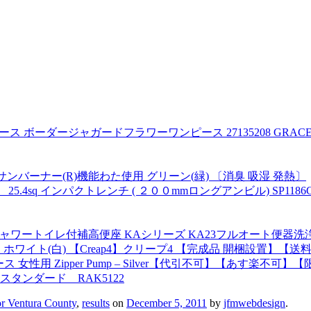
ボーダージャガードフラワーワンピース 27135208 GRACE CON
サンバーナー(R)機能わた使用 グリーン(緑) 〔消臭 吸湿 発熱〕
4sq インパクトレンチ ( ２００mmロングアンビル) SP1186GE (
 シャワートイレ付補高便座 KAシリーズ KA23フルオート便器洗浄
 ホワイト(白) 【Creap4】クリープ4 【完成品 開梱設置】【送
ス 女性用 Zipper Pump – Silver【代引不可】【あす楽不
タンダード RAK5122
or Ventura County
,
results
on
December 5, 2011
by
jfmwebdesign
.