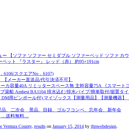
ー 【ソファ ソファー セミダブル ソファーベッド ソファ カウ
ット 『ラスター』 レッド（赤） 約95×191cm
06/スクエアNo．6107)
品】【メーカー直送品/代引決済不可】
ーカ容量40A リミッタースペース無 主幹容量75A 《スマートコスモ
 Ambest BA1104 排水込む/排水パイプ/簡単取付/据置タ
三脚 と DM用ピンポール付) マイゾックス【測量用品】【測量機
、景品、二次会 景品、目録、ゴルフコンペ、忘年会、新年会
ズ …送料無料…
or Ventura County
,
results
on
January 15, 2014
by
jfmwebdesign
.